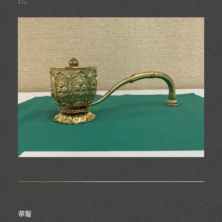
た。
華鬘