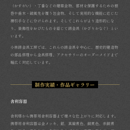
（かすがい）・丁番などの建築金物、部材を保護するための根
巻や垂木・破風先を覆う包金物、そして実用的な機能に応じた
襖引手などに分けられます。そしてこれらがより造形的にな
り、装飾性をおびたものを総じて錺金具（かざりかなぐ）とい
います。
小林錺金具工房では、これらの錺金具を中心に、歴史的建造物
の部品修理から金具修理、アクセサリーのオーダーメイドまで
幅広く対応しています。
制作実績・作品ギャラリー
舎利容器
舎利塔から携帯用舎利容器まで様々な仕上がりに対応します。
携帯用舎利容器は金メッキ、銀、真鍮煮色、銅煮色、赤銅煮