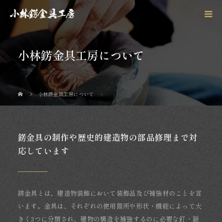
小林錺金具工房について
小林錺金具工房について
錺金具の制作や歴史的建造物の部品修理まで対
応しています
錺金具とは、建造物装飾において装飾品及び補強材のことを言
います。金具は、それぞれの使用箇所や形状・機能によって大
きく3つに分類され、建物の構造を補強するのに必要な釘・鎹