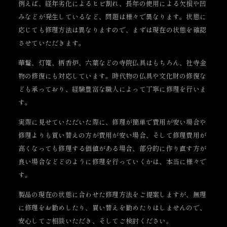
例えば、経年劣化によるヒビ割れ、長年の使用による欠損や凹
みなどが発生しているなど、問題は様々で異なります。状態に
応じても修理方法は異なりますので、まずは現在の状態を確認
させていただきます。
華鬘、灯篭、柄香炉、六葉などの寺院仏具はもちろん、社寺金
物の修復にも対応しています。時代物の仏具や文化財の修復な
ども承っており、経験豊富な職人によって丁寧に修理を行いま
す。
実際に見せていただいた際に、修理が簡単で費用が安い場合や
修理よりも買い替えの方が費用が安い場合、そして修理費用が
高くなっても修理する価値がある場合、部分的に作り直す方が
良い場合などどのように修理を行っていくかは、本当に様々で
す。
製品の現在の状態に合わせた修理方法をご提案しますが、無理
に修理をお勧めしたり、買い替えを勧めたりはしませんので、
安心してご相談いただき、そしてご検討ください。